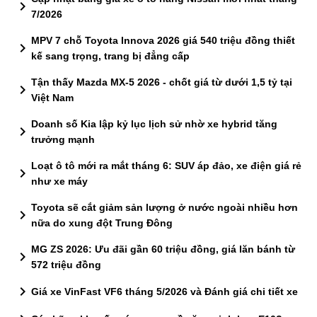
chevron_right
7/2026
MPV 7 chỗ Toyota Innova 2026 giá 540 triệu đồng thiết
chevron_right
kế sang trọng, trang bị đẳng cấp
Tận thấy Mazda MX-5 2026 - chốt giá từ dưới 1,5 tỷ tại
chevron_right
Việt Nam
Doanh số Kia lập kỷ lục lịch sử nhờ xe hybrid tăng
chevron_right
trưởng mạnh
Loạt ô tô mới ra mắt tháng 6: SUV áp đảo, xe điện giá rẻ
chevron_right
như xe máy
Toyota sẽ cắt giảm sản lượng ở nước ngoài nhiều hơn
chevron_right
nữa do xung đột Trung Đông
MG ZS 2026: Ưu đãi gần 60 triệu đồng, giá lăn bánh từ
chevron_right
572 triệu đồng
chevron_right
Giá xe VinFast VF6 tháng 5/2026 và Đánh giá chi tiết xe