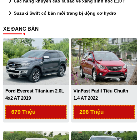
chevron_right
Các hãng khuyến cáo ra sao về xăng sinh học E10?
chevron_right
Suzuki Swift có bản mới trang bị động cơ hydro
XE ĐANG BÁN
Ford Everest Titanium 2.0L
VinFast Fadil Tiêu Chuẩn
4x2 AT 2019
1.4 AT 2022
679 Triệu
298 Triệu