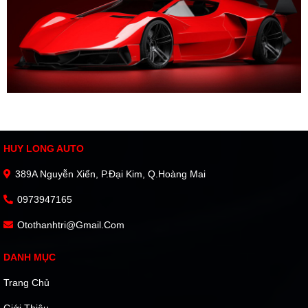
HUY LONG AUTO
389A Nguyễn Xiển, P.Đại Kim, Q.Hoàng Mai
0973947165
Otothanhtri@gmail.com
DANH MỤC
Trang Chủ