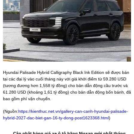
Hyundai Palisade Hybrid Calligraphy Black Ink Edition sẽ được bán
tại các đại lý vào cuối tháng này với giá khởi điểm từ 59.280 USD
(tương đương hơn 1,558 tỷ đồng) cho bản dẫn động cầu trước và
61.280 USD (khoảng 1,61 tỷ đồng) cho bản dẫn động bốn bánh, đã
bao gồm phí vận chuyển.
(Nguồn:
https://kienthuc.net.vn/gallery-can-canh-hyundai-palisade-
hybrid-2027-dac-biet-gan-16-ty-dong-post1623368.html
)
Cập nhật bảng giá xe ô tô hãng Nissan mới nhất tháng