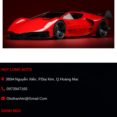
HUY LONG AUTO
389A Nguyễn Xiển, P.Đại Kim, Q.Hoàng Mai
0973947165
Otothanhtri@gmail.com
DANH MỤC