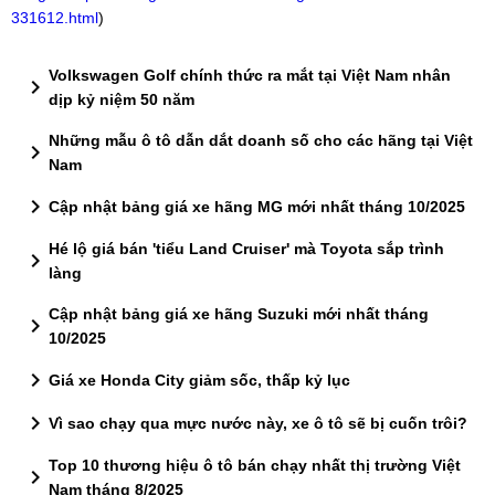
331612.html
)
Volkswagen Golf chính thức ra mắt tại Việt Nam nhân
chevron_right
dịp kỷ niệm 50 năm
Những mẫu ô tô dẫn dắt doanh số cho các hãng tại Việt
chevron_right
Nam
chevron_right
Cập nhật bảng giá xe hãng MG mới nhất tháng 10/2025
Hé lộ giá bán 'tiểu Land Cruiser' mà Toyota sắp trình
chevron_right
làng
Cập nhật bảng giá xe hãng Suzuki mới nhất tháng
chevron_right
10/2025
chevron_right
Giá xe Honda City giảm sốc, thấp kỷ lục
chevron_right
Vì sao chạy qua mực nước này, xe ô tô sẽ bị cuốn trôi?
Top 10 thương hiệu ô tô bán chạy nhất thị trường Việt
chevron_right
Nam tháng 8/2025