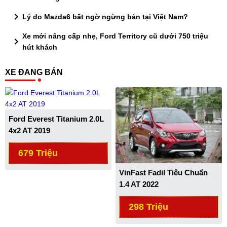
chevron_right
Lý do Mazda6 bất ngờ ngừng bán tại Việt Nam?
Xe mới nâng cấp nhẹ, Ford Territory cũ dưới 750 triệu
chevron_right
hút khách
XE ĐANG BÁN
Ford Everest Titanium 2.0L
4x2 AT 2019
679 Triệu
VinFast Fadil Tiêu Chuẩn
1.4 AT 2022
298 Triệu