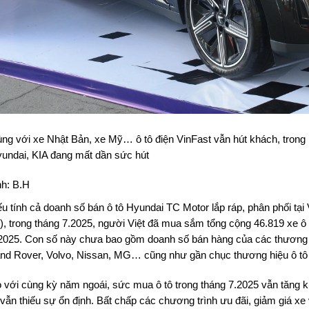
ng với xe Nhật Bản, xe Mỹ… ô tô điện VinFast vẫn hút khách, tron
undai, KIA đang mất dần sức hút
h: B.H
u tính cả doanh số bán ô tô Hyundai TC Motor lắp ráp, phân phối tại 
), trong tháng 7.2025, người Việt đã mua sắm tổng cộng 46.819 xe ô
2025. Con số này chưa bao gồm doanh số bán hàng của các thương 
nd Rover, Volvo, Nissan, MG… cũng như gần chục thương hiệu ô tô 
 với cùng kỳ năm ngoái, sức mua ô tô trong tháng 7.2025 vẫn tăng kh
 vẫn thiếu sự ổn định. Bất chấp các chương trình ưu đãi, giảm giá xe