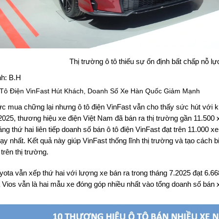
Thị trường ô tô thiếu sự ổn định bất chấp nỗ l
h: B.H
Tô Điện VinFast Hút Khách, Doanh Số Xe Hàn Quốc Giảm Mạnh
c mua chững lại nhưng ô tô điện VinFast vẫn cho thấy sức hút với k
2025, thương hiệu xe điện Việt Nam đã bán ra thị trường gần 11.500 
áng thứ hai liên tiếp doanh số bán ô tô điện VinFast đạt trên 11.000
ạy nhất. Kết quả này giúp VinFast thống lĩnh thị trường và tạo cách 
i trên thị trường.
yota vẫn xếp thứ hai với lượng xe bán ra trong tháng 7.2025 đạt 6.66
 Vios vẫn là hai mẫu xe đóng góp nhiều nhất vào tổng doanh số bán x