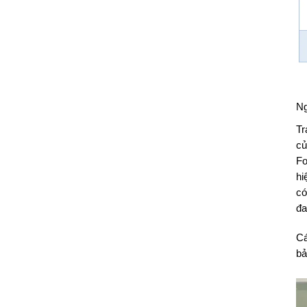
Ng
Tr
củ
Fo
hi
có
đa
Cá
bả