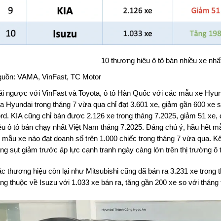
10 thương hiệu ô tô bán nhiều xe nhấ
uồn: VAMA, VinFast, TC Motor
ái ngược với VinFast và Toyota, ô tô Hàn Quốc với các mẫu xe Hyund
a Hyundai trong tháng 7 vừa qua chỉ đạt 3.601 xe, giảm gần 600 xe so
rd. KIA cũng chỉ bán được 2.126 xe trong tháng 7.2025, giảm 51 xe,
ệu ô tô bán chạy nhất Việt Nam tháng 7.2025. Đáng chú ý, hầu hết
 mẫu xe nào đạt doanh số trên 1.000 chiếc trong tháng 7 vừa qua. Kế
ng sụt giảm trước áp lực cạnh tranh ngày càng lớn trên thị trường ô 
c thương hiệu còn lại như Mitsubishi cũng đã bán ra 3.231 xe trong 
ng thuộc về Isuzu với 1.033 xe bán ra, tăng gần 200 xe so với tháng