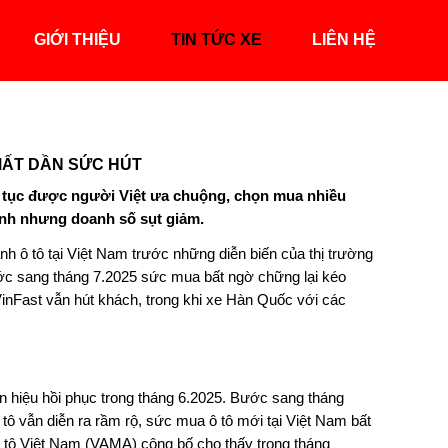
GIỚI THIỆU
TIN TỨC XE
LIÊN HỆ
MẤT DẦN SỨC HÚT
ếp tục được người Việt ưa chuộng, chọn mua nhiều
anh nhưng doanh số sụt giảm.
nh ô tô tại Việt Nam trước những diễn biến của thị trường
 bước sang tháng 7.2025 sức mua bất ngờ chững lại kéo
inFast vẫn hút khách, trong khi xe Hàn Quốc với các
tín hiệu hồi phục trong tháng 6.2025. Bước sang tháng
tô vẫn diễn ra rầm rộ, sức mua ô tô mới tại Việt Nam bất
ô tô Việt Nam (VAMA) công bố cho thấy trong tháng