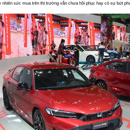
y nhiên sức mua trên thị trường vẫn chưa hồi phục hay có sự bứt ph