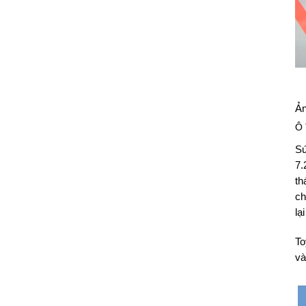
Ản
Ô 
Sứ
7.
th
ch
lạ
To
và