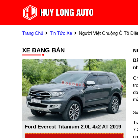
Trang Chủ
Tin Tức Xe
Người Việt Chuộng Ô Tô Điệ
XE ĐANG BÁN
N
Bấ
nh
Ch
tr
do
mẫ
Sứ
Tr
Ford Everest Titanium 2.0L 4x2 AT 2019
7.
ng