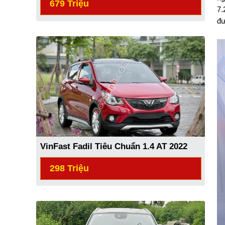
679 Triệu
7.
đư
VinFast Fadil Tiêu Chuẩn 1.4 AT 2022
298 Triệu