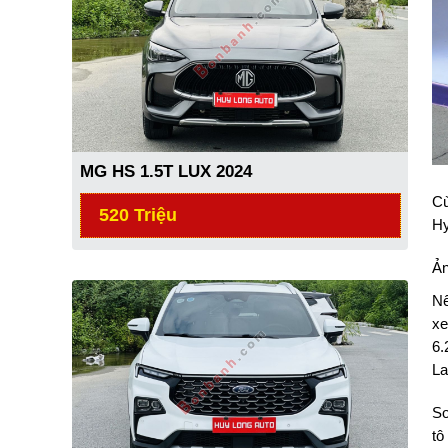
MG HS 1.5T LUX 2024
Cù
520 Triệu
Hy
Ản
Nế
xe
6.
La
So
tô