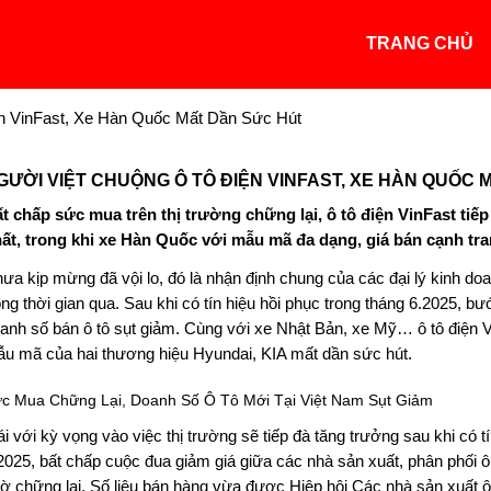
TRANG CHỦ
n VinFast, Xe Hàn Quốc Mất Dần Sức Hút
GƯỜI VIỆT CHUỘNG Ô TÔ ĐIỆN VINFAST, XE HÀN QUỐC 
t chấp sức mua trên thị trường chững lại, ô tô điện VinFast ti
ất, trong khi xe Hàn Quốc với mẫu mã đa dạng, giá bán cạnh tr
ưa kịp mừng đã vội lo, đó là nhận định chung của các đại lý kinh doa
ong thời gian qua. Sau khi có tín hiệu hồi phục trong tháng 6.2025,
anh số bán ô tô sụt giảm. Cùng với xe Nhật Bản, xe Mỹ… ô tô điện V
u mã của hai thương hiệu Hyundai, KIA mất dần sức hút.
c Mua Chững Lại, Doanh Số Ô Tô Mới Tại Việt Nam Sụt Giảm
ái với kỳ vọng vào việc thị trường sẽ tiếp đà tăng trưởng sau khi có 
2025, bất chấp cuộc đua giảm giá giữa các nhà sản xuất, phân phối ô 
ờ chững lại. Số liệu bán hàng vừa được Hiệp hội Các nhà sản xuất 