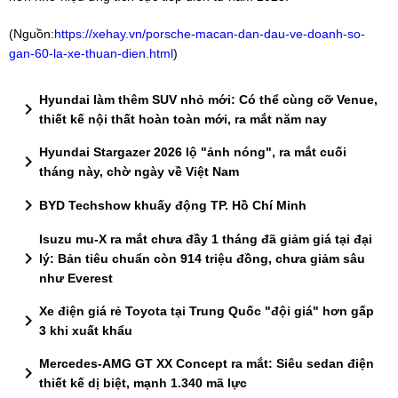
(Nguồn:
https://xehay.vn/porsche-macan-dan-dau-ve-doanh-so-
gan-60-la-xe-thuan-dien.html
)
Hyundai làm thêm SUV nhỏ mới: Có thể cùng cỡ Venue,
chevron_right
thiết kế nội thất hoàn toàn mới, ra mắt năm nay
Hyundai Stargazer 2026 lộ "ảnh nóng", ra mắt cuối
chevron_right
tháng này, chờ ngày về Việt Nam
chevron_right
BYD Techshow khuấy động TP. Hồ Chí Minh
Isuzu mu-X ra mắt chưa đầy 1 tháng đã giảm giá tại đại
chevron_right
lý: Bản tiêu chuẩn còn 914 triệu đồng, chưa giảm sâu
như Everest
Xe điện giá rẻ Toyota tại Trung Quốc "đội giá" hơn gấp
chevron_right
3 khi xuất khẩu
Mercedes-AMG GT XX Concept ra mắt: Siêu sedan điện
chevron_right
thiết kế dị biệt, mạnh 1.340 mã lực