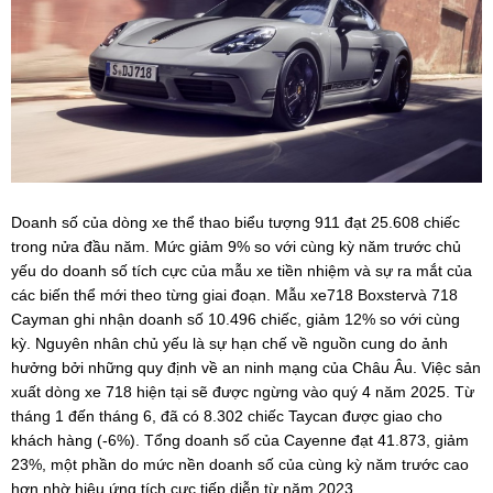
Doanh số của dòng xe thể thao biểu tượng 911 đạt 25.608 chiếc
trong nửa đầu năm. Mức giảm 9% so với cùng kỳ năm trước chủ
yếu do doanh số tích cực của mẫu xe tiền nhiệm và sự ra mắt của
các biến thể mới theo từng giai đoạn. Mẫu xe718 Boxstervà 718
Cayman ghi nhận doanh số 10.496 chiếc, giảm 12% so với cùng
kỳ. Nguyên nhân chủ yếu là sự hạn chế về nguồn cung do ảnh
hưởng bởi những quy định về an ninh mạng của Châu Âu. Việc sản
xuất dòng xe 718 hiện tại sẽ được ngừng vào quý 4 năm 2025. Từ
tháng 1 đến tháng 6, đã có 8.302 chiếc Taycan được giao cho
khách hàng (-6%). Tổng doanh số của Cayenne đạt 41.873, giảm
23%, một phần do mức nền doanh số của cùng kỳ năm trước cao
hơn nhờ hiệu ứng tích cực tiếp diễn từ năm 2023.