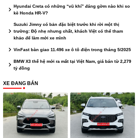
Hyundai Creta có những “vũ khí” đáng gờm nào khi so
chevron_right
kè Honda HR-V?
Suzuki Jimny có bản đặc biệt trước khi rời một thị
chevron_right
trường: Độ nhẹ nhưng chất, khách Việt có thể tham
khảo để làm mới xe mình
chevron_right
VinFast bàn giao 11.496 xe ô tô điện trong tháng 5/2025
BMW X3 thế hệ mới ra mắt tại Việt Nam, giá bán từ 2,279
chevron_right
tỷ đồng
XE ĐANG BÁN