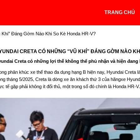
TRANG CHỦ
ũ Khí” Đáng Gờm Nào Khi So Kè Honda HR-V?
YUNDAI CRETA CÓ NHỮNG “VŨ KHÍ” ĐÁNG GỜM NÀO KH
undai Creta có những lợi thế không thể phủ nhận và hiện đang
ong phân khúc xe thể thao đa dụng hạng B hiện nay, Hyundai Creta là
ong tháng 5/2025, Creta là dòng xe ăn khách thứ 3 của hãngxe Hyund
ực tế gặp phải không ít đối thủ, một trong số đó chính là Honda HR-V.