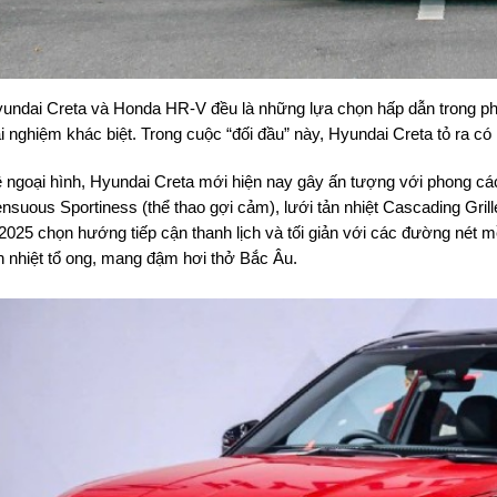
undai Creta và Honda HR-V đều là những lựa chọn hấp dẫn trong phâ
ải nghiệm khác biệt. Trong cuộc “đối đầu” này, Hyundai Creta tỏ ra có
 ngoại hình, Hyundai Creta mới hiện nay gây ấn tượng với phong cá
nsuous Sportiness (thể thao gợi cảm), lưới tản nhiệt Cascading Gril
2025 chọn hướng tiếp cận thanh lịch và tối giản với các đường nét 
n nhiệt tổ ong, mang đậm hơi thở Bắc Âu.