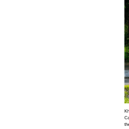
Kh
Ca
th