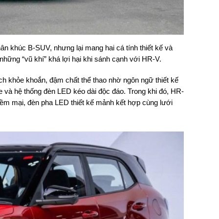
n khúc B-SUV, nhưng lại mang hai cá tính thiết kế và
 những “vũ khí” khá lợi hại khi sánh cạnh với HR-V.
ch khỏe khoắn, đậm chất thể thao nhờ ngôn ngữ thiết kế
le và hệ thống đèn LED kéo dài độc đáo. Trong khi đó, HR-
mềm mại, đèn pha LED thiết kế mảnh kết hợp cùng lưới