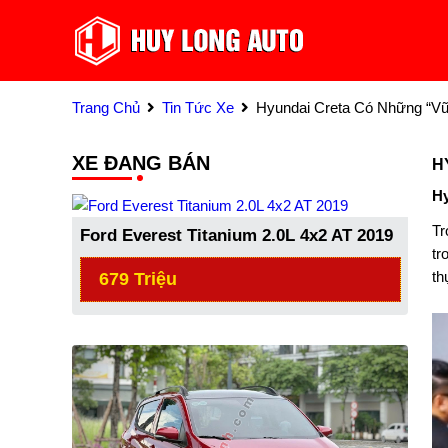
Trang Chủ
Tin Tức Xe
Hyundai Creta Có Những “v
XE ĐANG BÁN
H
Hy
Tr
Ford Everest Titanium 2.0L 4x2 AT 2019
tr
th
679 Triệu