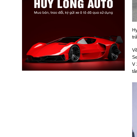
Hy
tr
Về
Se
V 
tả