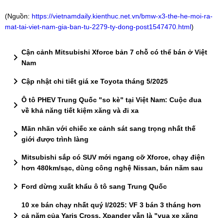
(Nguồn:
https://vietnamdaily.kienthuc.net.vn/bmw-x3-the-he-moi-ra-
mat-tai-viet-nam-gia-ban-tu-2279-ty-dong-post1547470.html
)
Cận cảnh Mitsubishi Xforce bản 7 chỗ có thể bán ở Việt
chevron_right
Nam
chevron_right
Cập nhật chi tiết giá xe Toyota tháng 5/2025
Ô tô PHEV Trung Quốc "so kè" tại Việt Nam: Cuộc đua
chevron_right
về khả năng tiết kiệm xăng và đi xa
Mãn nhãn với chiếc xe cảnh sát sang trọng nhất thế
chevron_right
giới được trình làng
Mitsubishi sắp có SUV mới ngang cỡ Xforce, chạy điện
chevron_right
hơn 480km/sạc, dùng công nghệ Nissan, bán năm sau
chevron_right
Ford dừng xuất khẩu ô tô sang Trung Quốc
10 xe bán chạy nhất quý I/2025: VF 3 bán 3 tháng hơn
chevron_right
cả năm của Yaris Cross, Xpander vẫn là "vua xe xăng