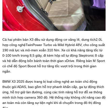
Cả hai phiên bản X3 đều sử dụng động cơ xăng I4, dung tích2.0L
hợp công nghệTwinPower Turbo và Mild Hybrid 48V, cho công suất
190 mã lực và mô-men xoắn 310 Nm. Xe có khả năng tăng tốc từ
0-100 km/h trong 8,5 giây, đi kèm hộp số tự động Steptronic 8 cấp
và hệ dẫn động bốn bánh toàn thời gian xDrive. Riêng bản M Sport
có chế độ Sport Boost hỗ trợ tăng tốc vượt trội trong thời gian
ngắn.
BMW X3 2025 được trang bị loạt công nghệ an toàn chủ động
thuộc gói ADAS, bao gồm hỗ trợ phanh khẩn cấp, ga tự động thích
ứng, hỗ trợ giữ làn đường, cùng các tính năng hỗ trợ đỗ xe thông
minh tích hợp camera 360 độ. Hệ thống này không chỉ nâng cao độ
an toàn mà còn tăng sự tiện nghi khi di chuyển trong đô thị đông
đúc.