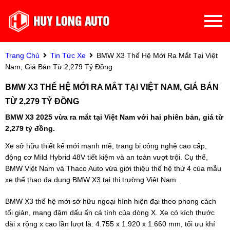
Trang Chủ
Tin Tức Xe
BMW X3 Thế Hệ Mới Ra Mắt Tại Việt
Nam, Giá Bán Từ 2,279 Tỷ Đồng
BMW X3 THẾ HỆ MỚI RA MẮT TẠI VIỆT NAM, GIÁ BÁN
TỪ 2,279 TỶ ĐỒNG
BMW X3 2025 vừa ra mắt tại Việt Nam với hai phiên bản, giá từ
2,279 tỷ đồng.
Xe sở hữu thiết kế mới mạnh mẽ, trang bị công nghệ cao cấp,
động cơ Mild Hybrid 48V tiết kiệm và an toàn vượt trội. Cụ thể,
BMW Việt Nam và Thaco Auto vừa giới thiệu thế hệ thứ 4 của mẫu
xe thể thao đa dụng BMW X3 tại thị trường Việt Nam.
BMW X3 thế hệ mới sở hữu ngoại hình hiện đại theo phong cách
tối giản, mang đậm dấu ấn cá tính của dòng X. Xe có kích thước
dài x rộng x cao lần lượt là: 4.755 x 1.920 x 1.660 mm, tối ưu khí