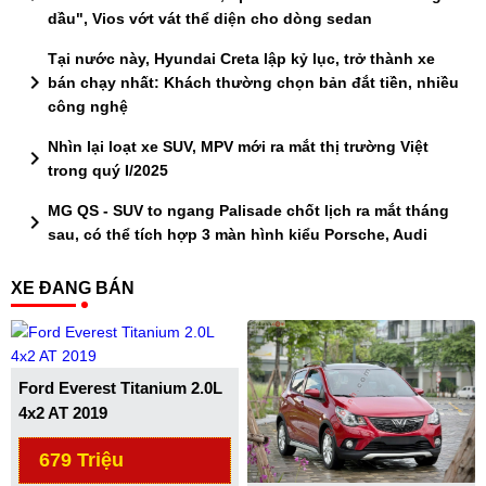
dầu", Vios vớt vát thể diện cho dòng sedan
Tại nước này, Hyundai Creta lập kỷ lục, trở thành xe
chevron_right
bán chạy nhất: Khách thường chọn bản đắt tiền, nhiều
công nghệ
Nhìn lại loạt xe SUV, MPV mới ra mắt thị trường Việt
chevron_right
trong quý I/2025
MG QS - SUV to ngang Palisade chốt lịch ra mắt tháng
chevron_right
sau, có thể tích hợp 3 màn hình kiểu Porsche, Audi
XE ĐANG BÁN
Ford Everest Titanium 2.0L
4x2 AT 2019
679 Triệu