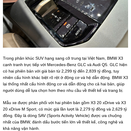
Trong phân khúc SUV hạng sang cỡ trung tại Việt Nam, BMW X3
cạnh tranh trực tiếp với Mercedes-Benz GLC và Audi Q5. GLC hiện
có hai phiên bản với giá bán từ 2,299 tỷ đến 2,839 tỷ đồng, tuy
nhiên cấu hình khác biệt rõ rệt ở động cơ và hệ dẫn động. BMW X3
lại thống nhất cấu hình động cơ và dẫn động cho cả hai bản, giúp
người dùng dễ lựa chọn hơn theo nhu cầu về thiết kế và trang bị.
Mẫu xe được phân phối với hai phiên bản gồm X3 20 xDrive và X3
20 xDrive M Sport, có mức giá lần lượt là 2,279 tỷ đồng và 2,629 tỷ
đồng. Đây là dòng SAV (Sports Activity Vehicle) được ưa chuộng
nhất của BMW, đánh dấu bước tiến lớn về thiết kế, công nghệ và
khả năng vận hành.