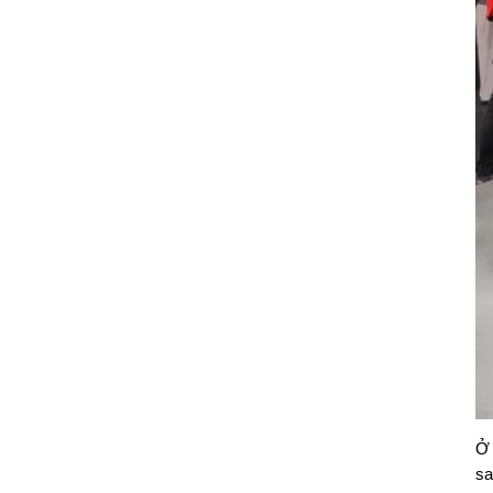
Ở 
sa