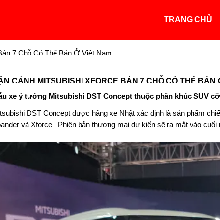
TRANG CHỦ
 Bản 7 Chỗ Có Thể Bán Ở Việt Nam
ẬN CẢNH MITSUBISHI XFORCE BẢN 7 CHỖ CÓ THỂ BÁN 
u xe ý tưởng Mitsubishi DST Concept thuộc phân khúc SUV cỡ 
tsubishi DST Concept được hãng xe Nhật xác định là sản phẩm chiế
ander và Xforce . Phiên bản thương mại dự kiến sẽ ra mắt vào cuối