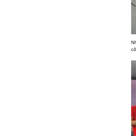
Nh
cỡ