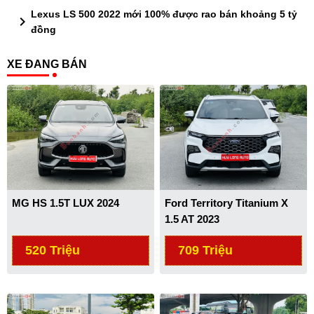
Lexus LS 500 2022 mới 100% được rao bán khoảng 5 tỷ
chevron_right
đồng
XE ĐANG BÁN
MG HS 1.5T LUX 2024
Ford Territory Titanium X
1.5 AT 2023
520 Triệu
709 Triệu