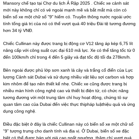
Mansory chế tạo tại Chợ du lịch Ả Rập 2025 . Chiếc xe cảnh sát
mới này không chỉ có vẻ ngoài mạnh mẽ và bắt mắt mà còn có
biển số xe một chữ số "9" hiếm có. Truyền thông nước ngoài ước
tính tổng giá trị của nó có thể vượt quá 40 triệu Đài tệ tương đương
hơn 34 tỷ VNĐ.
Chiếc Cullinan này được trang bị động cơ V12 tăng áp kép 6,75 lít
nâng cấp với công suất cực đại 610 mã lực. Xe có thể tăng tốc từ 0
đến 100km/h chỉ trong 4 đến 5 giây và đạt tốc độ tối đa 278km/h.
Bên ngoài được phủ lớp sơn xanh lá cây và trắng cổ điển của Lực
lượng Cảnh sát Dubai và sử dụng nhiều vật liệu sợi carbon và hợp
kim nhôm để tạo nên thiết kế nhẹ. Chiếc xe cũng được trang bị
nhiều màn hình công nghệ cao và thiết bị điện tử, có chức năng
tương đương với một trung tâm chỉ huy hoạt động, chứng tỏ sự
quan tâm cao của Dubai đến việc thực thipháp luậthiệu quả và ứng
dụng công nghệ.
Điều đặc biệt ở đây là chiếc Cullinan này có biển số xe một chữ số
“9” tượng trưng cho danh tính và địa vị. Ở Dubai, biển số xe đặc
biệt có thể được bán với giá cao ngất ngưởng, thậm chí vượt quá