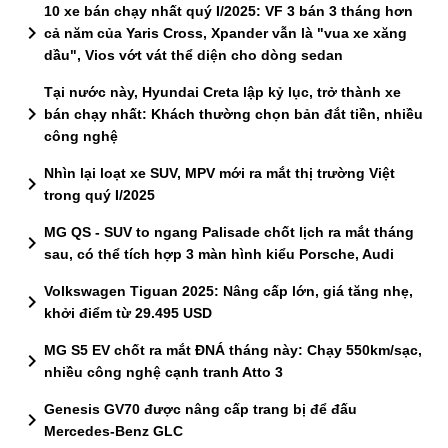
10 xe bán chạy nhất quý I/2025: VF 3 bán 3 tháng hơn
chevron_right
cả năm của Yaris Cross, Xpander vẫn là "vua xe xăng
dầu", Vios vớt vát thể diện cho dòng sedan
Tại nước này, Hyundai Creta lập kỷ lục, trở thành xe
chevron_right
bán chạy nhất: Khách thường chọn bản đắt tiền, nhiều
công nghệ
Nhìn lại loạt xe SUV, MPV mới ra mắt thị trường Việt
chevron_right
trong quý I/2025
MG QS - SUV to ngang Palisade chốt lịch ra mắt tháng
chevron_right
sau, có thể tích hợp 3 màn hình kiểu Porsche, Audi
Volkswagen Tiguan 2025: Nâng cấp lớn, giá tăng nhẹ,
chevron_right
khởi điểm từ 29.495 USD
MG S5 EV chốt ra mắt ĐNÁ tháng này: Chạy 550km/sạc,
chevron_right
nhiều công nghệ cạnh tranh Atto 3
Genesis GV70 được nâng cấp trang bị để đấu
chevron_right
Mercedes-Benz GLC