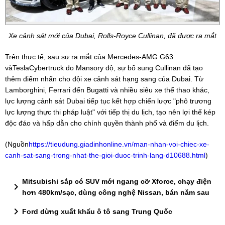
Xe cảnh sát mới của Dubai, Rolls-Royce Cullinan, đã được ra mắt
Trên thực tế, sau sự ra mắt của Mercedes-AMG G63
vàTeslaCybertruck do Mansory độ, sự bổ sung Cullinan đã tạo
thêm điểm nhấn cho đội xe cảnh sát hạng sang của Dubai. Từ
Lamborghini, Ferrari đến Bugatti và nhiều siêu xe thể thao khác,
lực lượng cảnh sát Dubai tiếp tục kết hợp chiến lược "phô trương
lực lượng thực thi pháp luật" với tiếp thị du lịch, tạo nên lợi thế kép
độc đáo và hấp dẫn cho chính quyền thành phố và điểm du lịch.
(Nguồn
https://tieudung.giadinhonline.vn/man-nhan-voi-chiec-xe-
canh-sat-sang-trong-nhat-the-gioi-duoc-trinh-lang-d10688.html
)
Mitsubishi sắp có SUV mới ngang cỡ Xforce, chạy điện
chevron_right
hơn 480km/sạc, dùng công nghệ Nissan, bán năm sau
chevron_right
Ford dừng xuất khẩu ô tô sang Trung Quốc