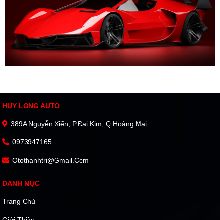
HUY LONG AUTO
389A Nguyễn Xiển, P.Đại Kim, Q.Hoàng Mai
0973947165
Otothanhtri@gmail.com
DANH MỤC
Trang Chủ
Giới Thiệu