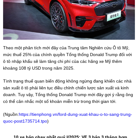
Theo một phân tích mới đây của Trung tâm Nghiên cứu Ô tô Mỹ,
mức thuế 25% của chính quyền Tổng thống Donald Trump đối với
ô tô nhập khẩu sẽ làm tăng chi phí của các hãng xe Mỹ thêm
khoảng 108 tỷ USD trong năm 2025.
Tình trạng thuế quan biến động không ngừng đang khiến các nhà
sản xuất ô tô phải liên tục điều chỉnh chiến lược sản xuất và kinh
doanh. Tuy vậy, Tổng thống Donald Trump mới đây gợi ý rằng ông
có thể cân nhắc một số khoản miễn trừ trong thời gian tới.
(Nguồn:
https://tienphong.vn/ford-dung-xuat-khau-o-to-sang-trung-
quoc-post1735714.tpo
)
10 xe bán chạy nhất quý I/2025: VF 3 bán 3 tháng hơn