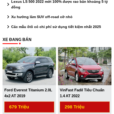
Lexus LS 500 2022 mới 100% được rao bán khoảng 5 tỷ
chevron_right
đồng
chevron_right
Xu hướng làm SUV off-road cỡ nhỏ
chevron_right
Các mẫu ôtô có chi phí sử dụng tiết kiệm nhất 2025
XE ĐANG BÁN
Ford Everest Titanium 2.0L
VinFast Fadil Tiêu Chuẩn
4x2 AT 2019
1.4 AT 2022
679 Triệu
298 Triệu