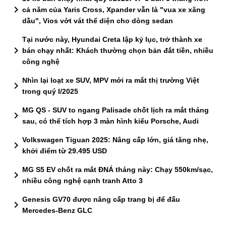
chevron_right
cả năm của Yaris Cross, Xpander vẫn là "vua xe xăng
dầu", Vios vớt vát thể diện cho dòng sedan
Tại nước này, Hyundai Creta lập kỷ lục, trở thành xe
chevron_right
bán chạy nhất: Khách thường chọn bản đắt tiền, nhiều
công nghệ
Nhìn lại loạt xe SUV, MPV mới ra mắt thị trường Việt
chevron_right
trong quý I/2025
MG QS - SUV to ngang Palisade chốt lịch ra mắt tháng
chevron_right
sau, có thể tích hợp 3 màn hình kiểu Porsche, Audi
Volkswagen Tiguan 2025: Nâng cấp lớn, giá tăng nhẹ,
chevron_right
khởi điểm từ 29.495 USD
MG S5 EV chốt ra mắt ĐNÁ tháng này: Chạy 550km/sạc,
chevron_right
nhiều công nghệ cạnh tranh Atto 3
Genesis GV70 được nâng cấp trang bị để đấu
chevron_right
Mercedes-Benz GLC