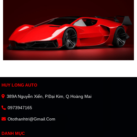
HUY LONG AUTO
389A Nguyễn Xiển, P.Đại Kim, Q.Hoàng Mai
0973947165
Otothanhtri@gmail.com
DANH MỤC