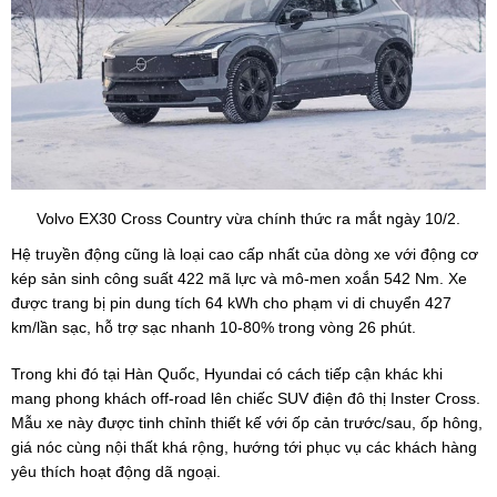
Volvo EX30 Cross Country vừa chính thức ra mắt ngày 10/2.
Hệ truyền động cũng là loại cao cấp nhất của dòng xe với động cơ
kép sản sinh công suất 422 mã lực và mô-men xoắn 542 Nm. Xe
được trang bị pin dung tích 64 kWh cho phạm vi di chuyển 427
km/lần sạc, hỗ trợ sạc nhanh 10-80% trong vòng 26 phút.
Trong khi đó tại Hàn Quốc, Hyundai có cách tiếp cận khác khi
mang phong khách off-road lên chiếc SUV điện đô thị Inster Cross.
Mẫu xe này được tinh chỉnh thiết kế với ốp cản trước/sau, ốp hông,
giá nóc cùng nội thất khá rộng, hướng tới phục vụ các khách hàng
yêu thích hoạt động dã ngoại.