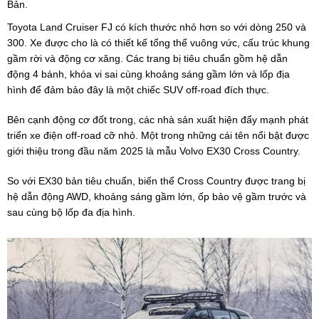
Bản.
Toyota Land Cruiser FJ có kích thước nhỏ hơn so với dòng 250 và
300. Xe được cho là có thiết kế tổng thể vuông vức, cấu trúc khung
gầm rời và động cơ xăng. Các trang bị tiêu chuẩn gồm hệ dẫn
động 4 bánh, khóa vi sai cùng khoảng sáng gầm lớn và lốp địa
hình để đảm bảo đây là một chiếc SUV off-road đích thực.
Bên cạnh động cơ đốt trong, các nhà sản xuất hiện đẩy mạnh phát
triển xe điện off-road cỡ nhỏ. Một trong những cái tên nổi bật được
giới thiệu trong đầu năm 2025 là mẫu Volvo EX30 Cross Country.
So với EX30 bản tiêu chuẩn, biến thể Cross Country được trang bị
hệ dẫn động AWD, khoảng sáng gầm lớn, ốp bảo vệ gầm trước và
sau cùng bộ lốp đa địa hình.