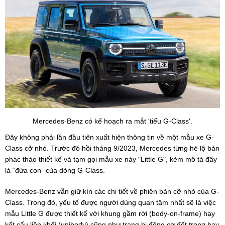
Mercedes-Benz có kế hoạch ra mắt 'tiểu G-Class'.
Đây không phải lần đầu tiên xuất hiện thông tin về một mẫu xe G-
Class cỡ nhỏ. Trước đó hồi tháng 9/2023, Mercedes từng hé lộ bản
phác thảo thiết kế và tạm gọi mẫu xe này "Little G", kèm mô tả đây
là “đứa con” của dòng G-Class.
Mercedes-Benz vẫn giữ kín các chi tiết về phiên bản cỡ nhỏ của G-
Class. Trong đó, yếu tố được người dùng quan tâm nhất sẽ là việc
mẫu Little G được thiết kế với khung gầm rời (body-on-frame) hay
kết cấu liền khối (unibody) cũng như trang bị động cơ đốt trong hay