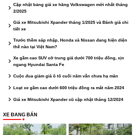
Cập nhật bảng giá xe hãng Volkswagen mới nhất tháng
chevron_right
2/2025
Giá xe Mitsubishi Xpander tháng 1/2025 và Đánh giá chi
chevron_right
tiết xe
Trước thềm sáp nhập, Honda và Nissan đang hiện diện
chevron_right
thế nào tại Việt Nam?
Xe gầm cao SUV cỡ trung giá dưới 700 triệu đồng, xịn
chevron_right
ngang Hyundai Santa Fe
chevron_right
Cuộc đua giảm giá ô tô cuối năm vẫn chưa hạ màn
chevron_right
Loạt xe gầm cao dưới 600 triệu đồng ra mắt năm 2024
chevron_right
Giá xe Mitsubishi Xpander cũ cập nhật tháng 12/2024
XE ĐANG BÁN