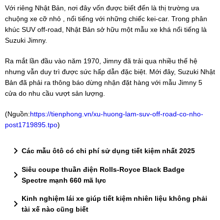
Với riêng Nhật Bản, nơi đây vốn được biết đến là thị trường ưa
chuộng xe cỡ nhỏ , nổi tiếng với những chiếc kei-car. Trong phân
khúc SUV off-road, Nhật Bản sở hữu một mẫu xe khá nổi tiếng là
Suzuki Jimny.
Ra mắt lần đầu vào năm 1970, Jimny đã trải qua nhiều thế hệ
nhưng vẫn duy trì được sức hấp dẫn đặc biệt. Mới đây, Suzuki Nhật
Bản đã phải ra thông báo dừng nhận đặt hàng với mẫu Jimny 5
cửa do nhu cầu vượt sản lượng.
(Nguồn:
https://tienphong.vn/xu-huong-lam-suv-off-road-co-nho-
post1719895.tpo
)
chevron_right
Các mẫu ôtô có chi phí sử dụng tiết kiệm nhất 2025
Siêu coupe thuần điện Rolls-Royce Black Badge
chevron_right
Spectre mạnh 660 mã lực
Kinh nghiệm lái xe giúp tiết kiệm nhiên liệu không phải
chevron_right
tài xế nào cũng biết