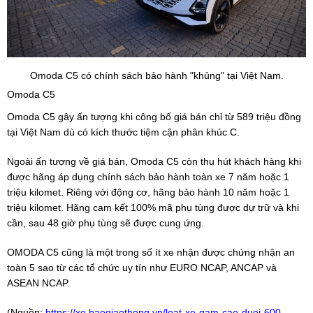
Omoda C5 có chính sách bảo hành "khủng" tại Việt Nam.
Omoda C5
Omoda C5 gây ấn tượng khi công bố giá bán chỉ từ 589 triệu đồng
tại Việt Nam dù có kích thước tiệm cận phân khúc C.
Ngoài ấn tượng về giá bán, Omoda C5 còn thu hút khách hàng khi
được hãng áp dụng chính sách bảo hành toàn xe 7 năm hoặc 1
triệu kilomet. Riêng với động cơ, hãng bảo hành 10 năm hoặc 1
triệu kilomet. Hãng cam kết 100% mã phụ tùng được dự trữ và khi
cần, sau 48 giờ phụ tùng sẽ được cung ứng.
OMODA C5 cũng là một trong số ít xe nhận được chứng nhận an
toàn 5 sao từ các tổ chức uy tín như EURO NCAP, ANCAP và
ASEAN NCAP.
(Nguồn:
https://xe.baogiaothong.vn/loat-xe-gam-cao-duoi-600-