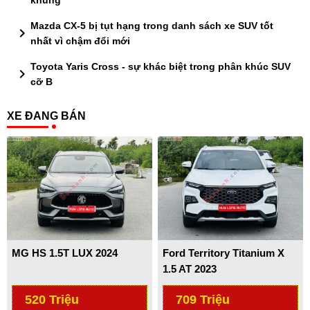
khủng
Mazda CX-5 bị tụt hạng trong danh sách xe SUV tốt
chevron_right
nhất vì chậm đổi mới
Toyota Yaris Cross - sự khác biệt trong phân khúc SUV
chevron_right
cỡ B
XE ĐANG BÁN
MG HS 1.5T LUX 2024
Ford Territory Titanium X
1.5 AT 2023
520 Triệu
709 Triệu