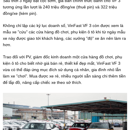
Sau thời 3 ngày đặt cọc sớm, giá bán chính thức dành cho VF 3
tương ứng lần lượt là 240 triệu đồng/xe (thuê pin) và 322 triệu
đồng/xe (kèm pin).
Không chỉ lập các kỷ lục doanh số, VinFast VF 3 còn được xem là
mẫu xe "cứu" các cửa hàng đồ chơi, phụ kiện ô tô khi từ ngày mẫu
xe này được giao tới khách hàng, các xưởng "độ" xe ăn nên làm ra
hơn.
Trao đổi với PV, giám đốc kinh doanh một cửa hàng đồ chơi, phụ
kiện ô tô cho biết nhờ giá bán rẻ, thiết kế đẹp mắt, VinFast VF 3
vừa có thể đáp ứng mục đích sử dụng cá nhân, gia đình nhỏ lẫn
làm xe "chơi". Mua được xe rẻ, nhiều người sẵn sàng chi thêm tiền
để lắp đồ, nâng cấp chiếc xe theo sở thích.