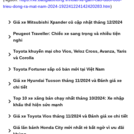
trieu-dong-ra-mat-nam-2024-192241224142420283.htm
)
chevron_right
Giá xe Mitsubishi Xpander cũ cập nhật tháng 12/2024
Peugeot Traveller: Chiếc xe sang trọng và nhiều tiện
chevron_right
nghi
Toyota khuyến mại cho Vios, Veloz Cross, Avanza, Yaris
chevron_right
và Corolla
chevron_right
Toyota Fortuner sắp có bản mới tại Việt Nam
Giá xe Hyundai Tucson tháng 11/2024 và Đánh giá xe
chevron_right
chi tiết
Top 10 xe xăng bán chạy nhất tháng 10/2024: Xe nhập
chevron_right
khẩu thể hiện sức mạnh
chevron_right
Giá xe Toyota Vios tháng 11/2024 và Đánh giá xe chi tiết
Giá lăn bánh Honda City mới nhất rẻ bất ngờ vì ưu đãi
chevron_right